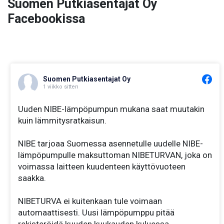
Suomen Putkiasentajat Oy
Facebookissa
Suomen Putkiasentajat Oy
1 viikko sitten
Uuden NIBE-lämpöpumpun mukana saat muutakin
kuin lämmitysratkaisun.
NIBE tarjoaa Suomessa asennetulle uudelle NIBE-
lämpöpumpulle maksuttoman NIBETURVAN, joka on
voimassa laitteen kuudenteen käyttövuoteen
saakka.
NIBETURVA ei kuitenkaan tule voimaan
automaattisesti. Uusi lämpöpumppu pitää
rekisteröidä kuuden kuukauden kuluessa