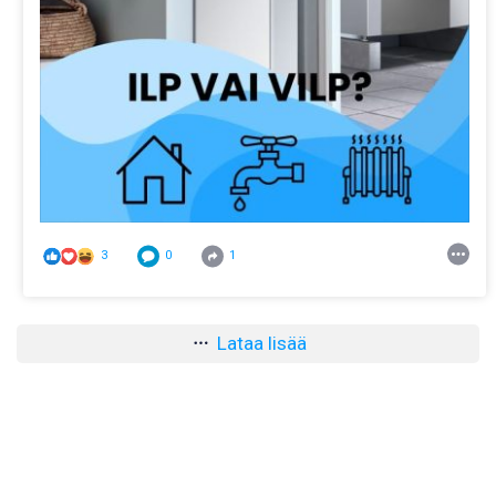
3
0
1
Lataa lisää