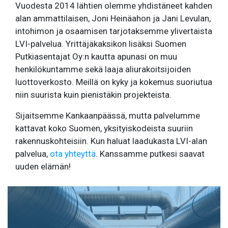
Vuodesta 2014 lähtien olemme yhdistäneet kahden
alan ammattilaisen, Joni Heinäahon ja Jani Levulan,
intohimon ja osaamisen tarjotaksemme ylivertaista
LVI-palvelua. Yrittäjäkaksikon lisäksi Suomen
Putkiasentajat Oy:n kautta apunasi on muu
henkilökuntamme sekä laaja aliurakoitsijoiden
luottoverkosto. Meillä on kyky ja kokemus suoriutua
niin suurista kuin pienistäkin projekteista.
Sijaitsemme Kankaanpäässä, mutta palvelumme
kattavat koko Suomen, yksityiskodeista suuriin
rakennuskohteisiin. Kun haluat laadukasta LVI-alan
palvelua,
ota yhteyttä
. Kanssamme putkesi saavat
uuden elämän!